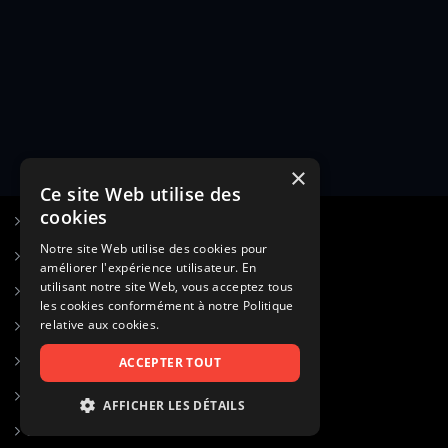
×
Ce site Web utilise des
cookies
S’inscrire à Figurants.com
Notre site Web utilise des cookies pour
Questions fréquentes
améliorer l'expérience utilisateur. En
utilisant notre site Web, vous acceptez tous
Poster une annonce
les cookies conformément à notre Politique
relative aux cookies.
Actualités
Voir le hall of fame
ACCEPTER TOUT
Contact
AFFICHER LES DÉTAILS
Gestion d’abonnement
STRICTEMENT NÉCESSAIRES