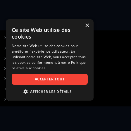
×
Ce site Web utilise des
cookies
S’inscrire à Figurants.com
Notre site Web utilise des cookies pour
Questions fréquentes
améliorer l'expérience utilisateur. En
utilisant notre site Web, vous acceptez tous
Poster une annonce
les cookies conformément à notre Politique
relative aux cookies.
Actualités
Voir le hall of fame
ACCEPTER TOUT
Contact
AFFICHER LES DÉTAILS
Gestion d’abonnement
STRICTEMENT NÉCESSAIRES
Transparence des avis
PERFORMANCE
CIBLAGE
Mentions légales
Conditions générales