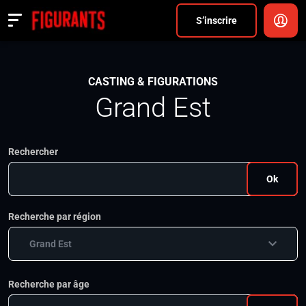
Divers
S’inscrire
Actualités
CASTING & FIGURATIONS
ANNONCER
Grand Est
FAQ
Rechercher
S’inscrire
Ok
CONNEXION
Recherche par région
Grand Est
Recherche par âge