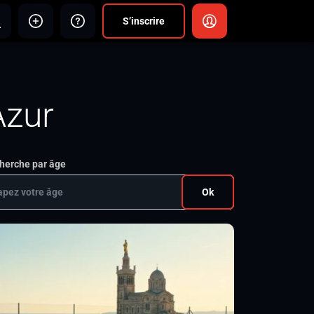
S’inscrire
Azur
herche par âge
Ok