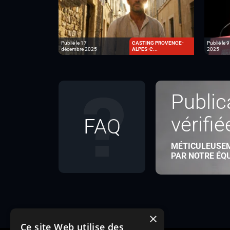
Publié le 17
CASTING PROVENCE-
Publié le 
décembre 2025
ALPES-C...
2025
Public
vérifié
FAQ
MÉTICULEUSE
PAR NOTRE ÉQ
×
Ce site Web utilise des