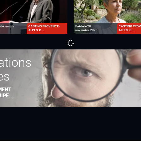
9 décembre
CASTING PROVENCE-
Publié le 28
CASTING PRO
ALPES-C...
novembre 2025
ALPES-C...
ations
es
MENT
UIPE