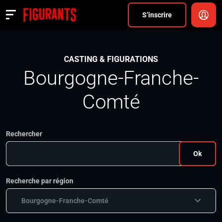
Divers
S’inscrire
Actualités
CASTING & FIGURATIONS
ANNONCER
Bourgogne-Franche-
FAQ
Comté
S’inscrire
Rechercher
CONNEXION
Ok
Recherche par région
Bourgogne-Franche-Comté