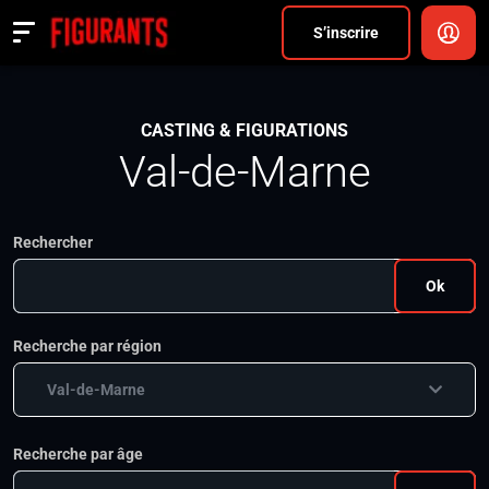
Divers
S’inscrire
Actualités
CASTING & FIGURATIONS
ANNONCER
Val-de-Marne
FAQ
Rechercher
S’inscrire
Ok
CONNEXION
Recherche par région
Val-de-Marne
Recherche par âge