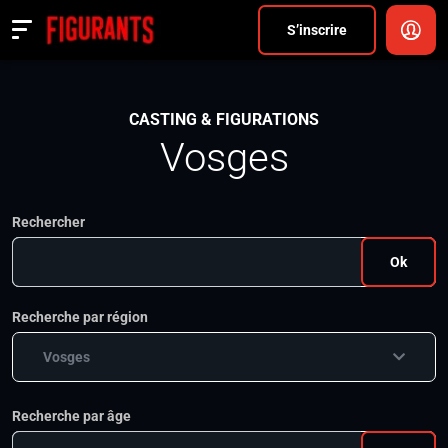
Divers
S’inscrire
Actualités
CASTING & FIGURATIONS
ANNONCER
Vosges
FAQ
Rechercher
S’inscrire
Ok
CONNEXION
Recherche par région
Vosges
Recherche par âge