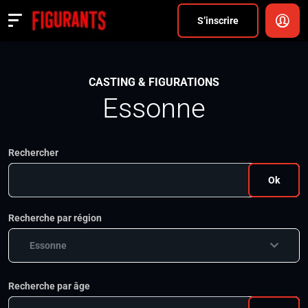
Divers
S’inscrire
Actualités
CASTING & FIGURATIONS
ANNONCER
Essonne
FAQ
Rechercher
S’inscrire
Ok
CONNEXION
Recherche par région
Essonne
Recherche par âge