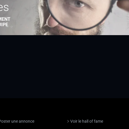
es
MENT
UIPE
Poster une annonce
Voir le hall of fame