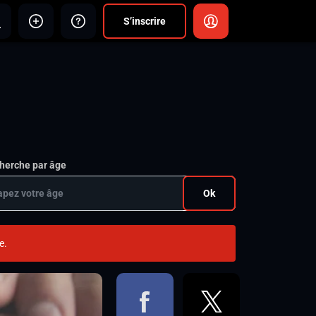
S’inscrire
herche par âge
Ok
e.