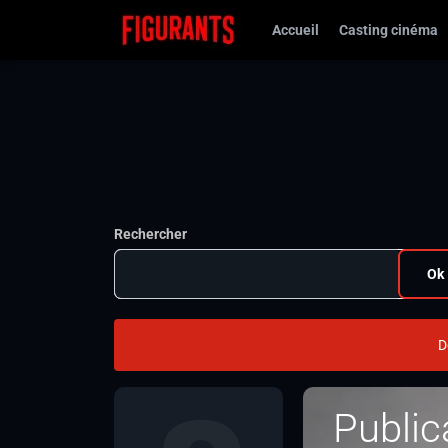
Accueil
Casting cinéma
Rechercher
Ok
D
Public