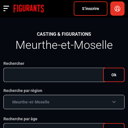
Divers
S’inscrire
Actualités
CASTING & FIGURATIONS
ANNONCER
Meurthe-et-Moselle
FAQ
Rechercher
S’inscrire
Ok
CONNEXION
Recherche par région
Meurthe-et-Moselle
Recherche par âge