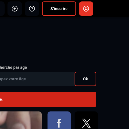
S’inscrire
herche par âge
Ok
e.