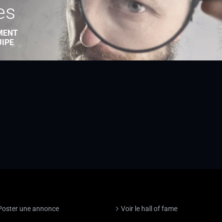
es
MENT
UIPE
Poster une annonce
Voir le hall of fame