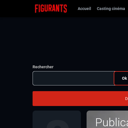
Accueil
Casting cinéma
Rechercher
Ok
D
Public