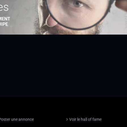
es
MENT
UIPE
Poster une annonce
Voir le hall of fame