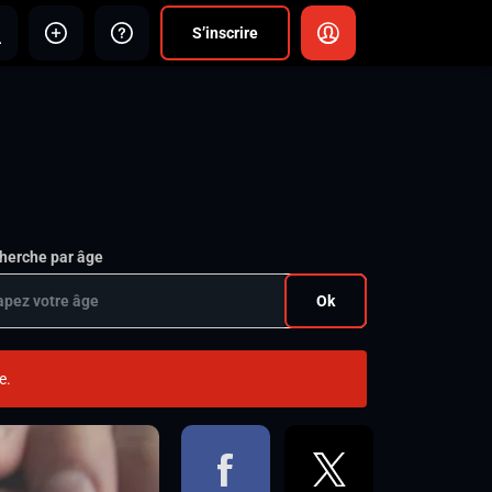
S’inscrire
herche par âge
Ok
e.