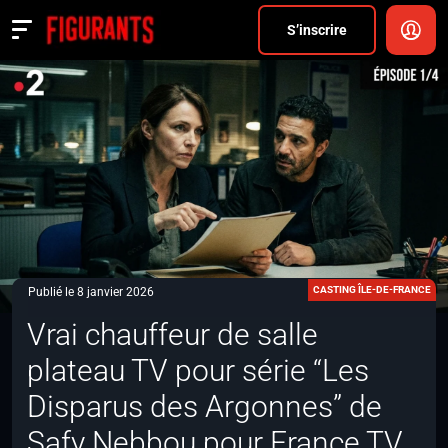
Divers
S’inscrire
Actualités
ANNONCER
FAQ
S’inscrire
CONNEXION
CASTING ÎLE-DE-FRANCE
Publié le 8 janvier 2026
Vrai chauffeur de salle
plateau TV pour série “Les
Disparus des Argonnes” de
Safy Nebbou pour France TV